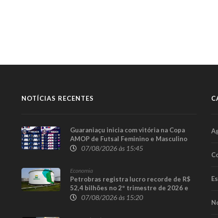
NOTÍCIAS RECENTES
C
Guaraniaçu inicia com vitória na Copa
A
AMOP de Futsal Feminino e Masculino
07/08/2026 às 15:45
Co
Economia
E
Petrobras registra lucro recorde de R$
52,4 bilhões no 2º trimestre de 2026 e
afasta tese de defasagem nos
07/08/2026 às 15:20
No
combustíveis