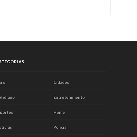
ATEGORIAS
gro
Cidades
tidiano
Entretenimento
sportes
Home
tícias
Policial