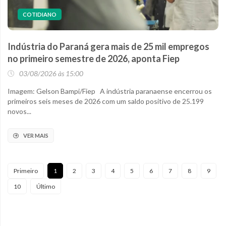
COTIDIANO
Indústria do Paraná gera mais de 25 mil empregos
no primeiro semestre de 2026, aponta Fiep
03/08/2026 às 15:00
Imagem: Gelson Bampi/Fiep A indústria paranaense encerrou os
primeiros seis meses de 2026 com um saldo positivo de 25.199
novos...
VER MAIS
Primeiro
1
2
3
4
5
6
7
8
9
10
Último