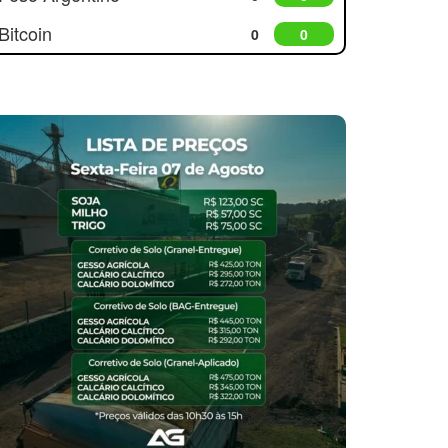
Bitcoin
0
0