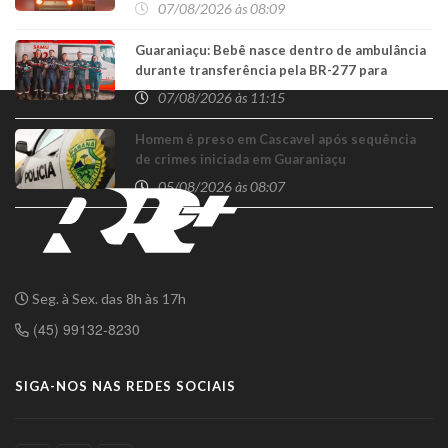
07/08/2026 às 08:09
Guaraniaçu: Bebê nasce dentro de ambulância
durante transferência pela BR-277 para
Cascavel
07/08/2026 às 11:15
Homem é preso em Cascavel após sequência
de crimes iniciada em Guaraniaçu
05/08/2026 às 08:07
Seg. à Sex. das 8h às 17h
(45) 99132-8230
SIGA-NOS NAS REDES SOCIAIS