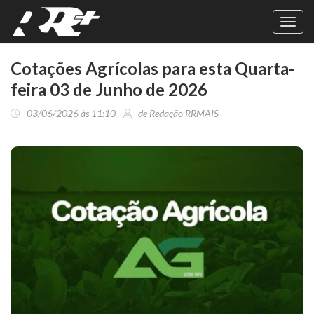
Toggl
navig
Cotações Agrícolas para esta Quarta-
feira 03 de Junho de 2026
03/06/2026 às 11:10
de Redação RRMAIS