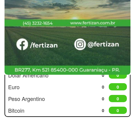
Cotações
Dólar Americano
0
0
Euro
0
0
Peso Argentino
0
0
Bitcoin
0
0