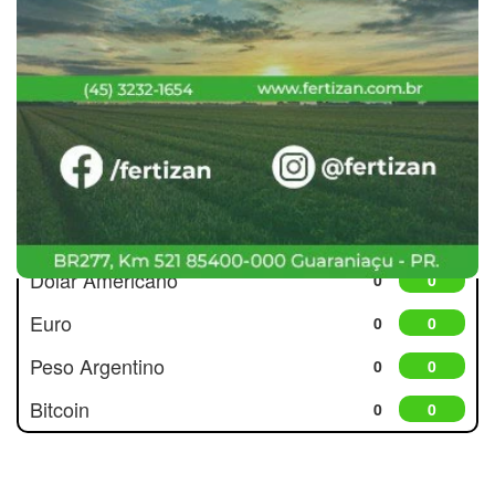
Cotações
Dólar Americano
0
0
Euro
0
0
Peso Argentino
0
0
Bitcoin
0
0