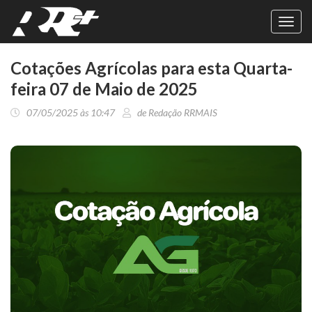
Toggl
navig
Cotações Agrícolas para esta Quarta-
feira 07 de Maio de 2025
07/05/2025 às 10:47
de Redação RRMAIS