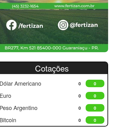
Cotações
Dólar Americano
0
0
Euro
0
0
Peso Argentino
0
0
Bitcoin
0
0