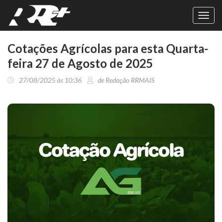
Toggl
navig
Cotações Agrícolas para esta Quarta-
feira 27 de Agosto de 2025
27/08/2025 às 10:36
de Redação RRMAIS