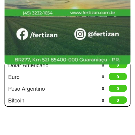
Cotações
Dólar Americano
0
0
Euro
0
0
Peso Argentino
0
0
Bitcoin
0
0