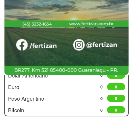
Cotações
Dólar Americano
0
0
Euro
0
0
Peso Argentino
0
0
Bitcoin
0
0