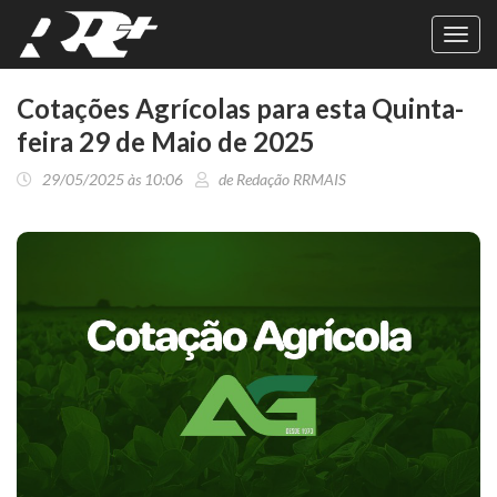
Toggl
navig
Cotações Agrícolas para esta Quinta-
feira 29 de Maio de 2025
29/05/2025 às 10:06
de Redação RRMAIS