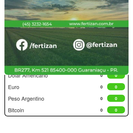
Cotações
Dólar Americano
0
0
Euro
0
0
Peso Argentino
0
0
Bitcoin
0
0