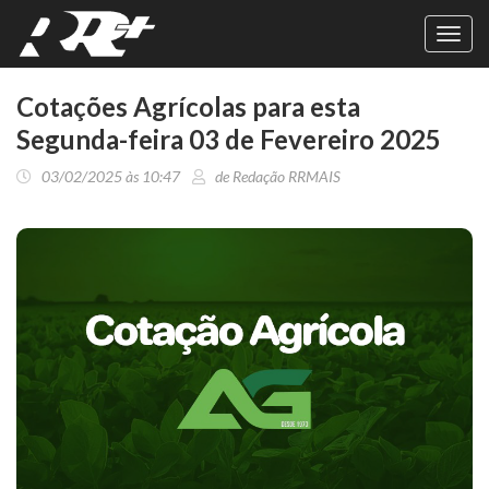
Toggl
navig
Cotações Agrícolas para esta
Segunda-feira 03 de Fevereiro 2025
03/02/2025 às 10:47
de Redação RRMAIS