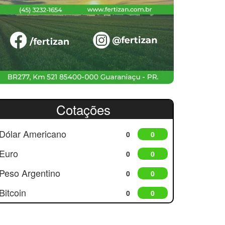
Cotações
Dólar Americano
0
0
Euro
0
0
Peso Argentino
0
0
Bitcoin
0
0