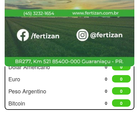
Cotações
Dólar Americano
0
0
Euro
0
0
Peso Argentino
0
0
Bitcoin
0
0