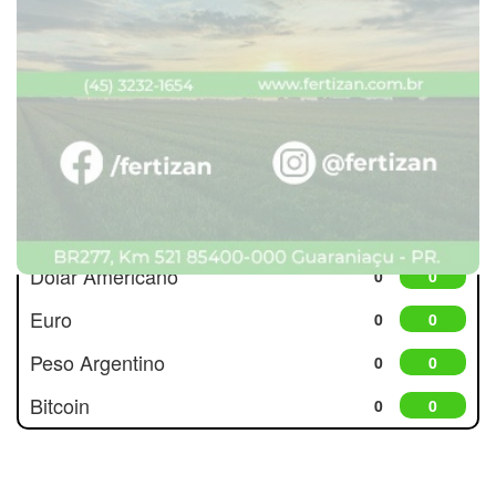
Cotações
Dólar Americano
0
0
Euro
0
0
Peso Argentino
0
0
Bitcoin
0
0