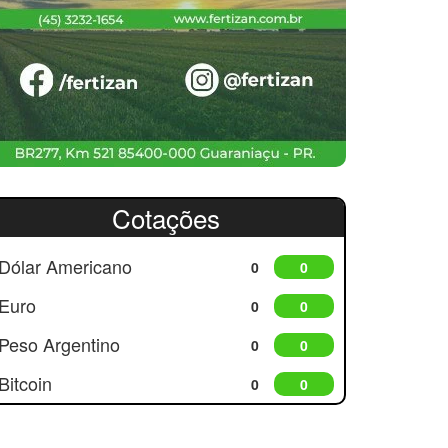
Cotações
Dólar Americano
0
0
Euro
0
0
Peso Argentino
0
0
Bitcoin
0
0