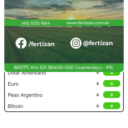
Cotações
Dólar Americano
0
0
Euro
0
0
Peso Argentino
0
0
Bitcoin
0
0