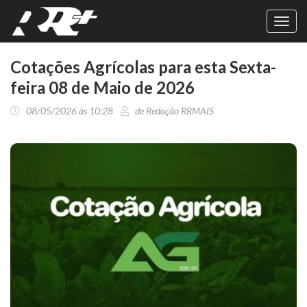
Toggl
navig
Cotações Agrícolas para esta Sexta-
feira 08 de Maio de 2026
08/05/2026 às 10:28
de Redação RRMAIS