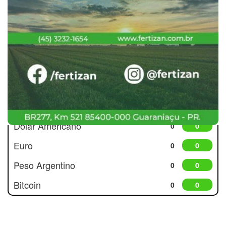
Cotações
Dólar Americano
0
0
Euro
0
0
Peso Argentino
0
0
Bitcoin
0
0