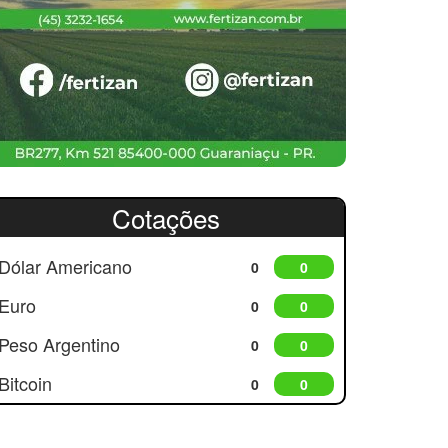
Cotações
Dólar Americano
0
0
Euro
0
0
Peso Argentino
0
0
Bitcoin
0
0