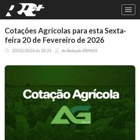
Toggl
navig
Cotações Agrícolas para esta Sexta-
feira 20 de Fevereiro de 2026
20/02/2026 às 10:31
de Redação RRMAIS