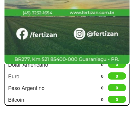
Cotações
Dólar Americano
0
0
Euro
0
0
Peso Argentino
0
0
Bitcoin
0
0