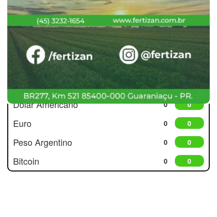
Cotações
Dólar Americano
0
0
Euro
0
0
Peso Argentino
0
0
Bitcoin
0
0