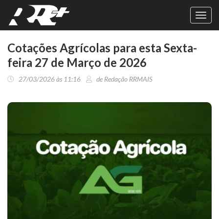
Toggl
navig
Cotações Agrícolas para esta Sexta-
feira 27 de Março de 2026
27/03/2026 às 11:16
de Redação RRMAIS