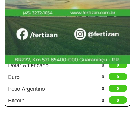
Cotações
Dólar Americano
0
0
Euro
0
0
Peso Argentino
0
0
Bitcoin
0
0