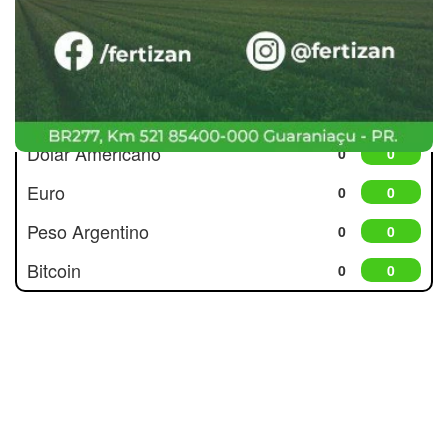
Cotações
Dólar Americano
0
0
Euro
0
0
Peso Argentino
0
0
Bitcoin
0
0