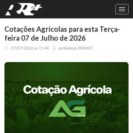
Toggl
navig
Cotações Agrícolas para esta Terça-
feira 07 de Julho de 2026
07/07/2026 às 11:46
de Redação RRMAIS