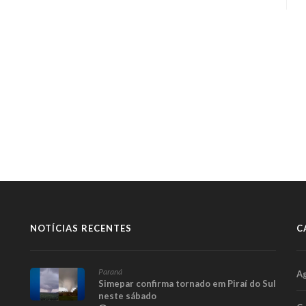
NOTÍCIAS RECENTES
C
Paraná
A
Simepar confirma tornado em Piraí do Sul
neste sábado