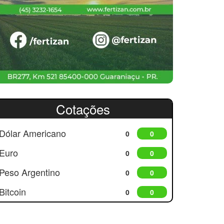
Cotações
Dólar Americano
0
0
Euro
0
0
Peso Argentino
0
0
Bitcoin
0
0