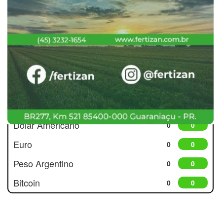
Cotações
Dólar Americano
0
0
Euro
0
0
Peso Argentino
0
0
Bitcoin
0
0