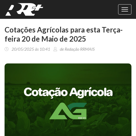
Toggl
navig
Cotações Agrícolas para esta Terça-
feira 20 de Maio de 2025
20/05/2025 às 10:41
de Redação RRMAIS