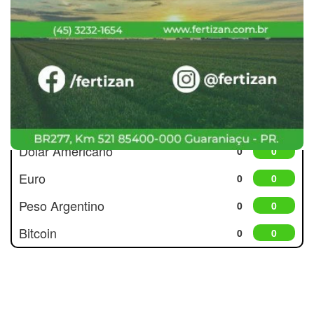
Cotações
Dólar Americano
0
0
Euro
0
0
Peso Argentino
0
0
Bitcoin
0
0