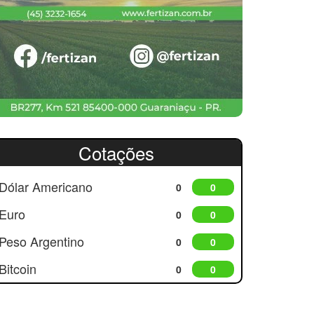
Cotações
Dólar Americano
0
0
Euro
0
0
Peso Argentino
0
0
Bitcoin
0
0