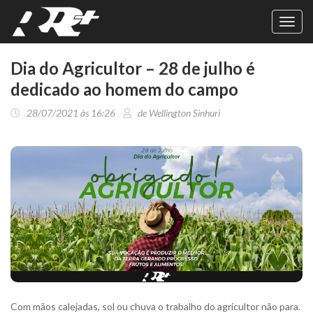
Toggl
navig
Dia do Agricultor – 28 de julho é
dedicado ao homem do campo
28/07/2021 às 16:26
de Wellington Sinhuri
Com mãos calejadas, sol ou chuva o trabalho do agricultor não para.