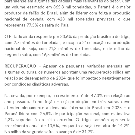
paranaense em algumas das cadeias mais relevantes do setor. Com
um volume estimado em 865,3 mil toneladas, o Paraná é o maior
produtor de feijão do Brasil, além de liderar com folga a produção
nacional de cevada, com 423 mil toneladas previstas, o que
representa 77,5% da safra do País.
O Estado ainda responde por 33,6% da produção brasileira de trigo,
com 2,7 milhões de toneladas, e ocupa a 2ª colocação na produção
nacional de soja, com 21,3 milhões de toneladas, e de milho da
segunda safra, com 16,5 milhões de toneladas.
RECUPERAÇÃO –
Apesar de pequenas variações mensais em
algumas culturas, os números apontam uma recuperação sólida em
relação ao desempenho de 2024, que foi impactado negativamente
por condições climáticas adversas.
Na cevada, por exemplo, o crescimento é de 47,3% em relação ao
ano passado. Já no feijão – cuja produção em três safras deve
atender plenamente a demanda interna do Brasil em 2025 – o
Paraná lidera com 26,8% de participação nacional, com estimativa
4,2% superior à do ciclo anterior. O trigo também apresenta
crescimento anual de 13,5%, enquanto a soja tem alta de 14,2%.
No milho da segunda safra, o avanço é de 31,7%.