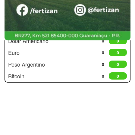
Cotações
Dólar Americano
0
0
Euro
0
0
Peso Argentino
0
0
Bitcoin
0
0