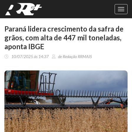
Toggl
navig
Paraná lidera crescimento da safra de
grãos, com alta de 447 mil toneladas,
aponta IBGE
10/07/2025 às 14:37
de Redação RRMAIS