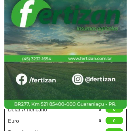
Cotações
Dólar Americano
0
0
Euro
0
0