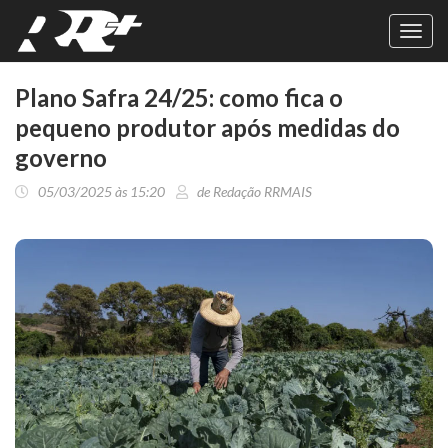
Toggl
navig
Plano Safra 24/25: como fica o
pequeno produtor após medidas do
governo
05/03/2025 às 15:20
de Redação RRMAIS