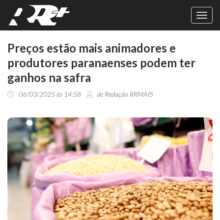
Toggl
navig
Preços estão mais animadores e
produtores paranaenses podem ter
ganhos na safra
06/03/2025 às 14:58
de Redação RRMAIS