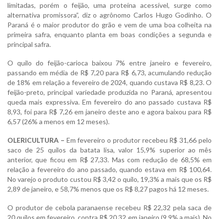
limitadas, porém o feijão, uma proteína acessível, surge como
alternativa promissora”, diz o agrônomo Carlos Hugo Godinho. O
Paraná é o maior produtor do grão e vem de uma boa colheita na
primeira safra, enquanto planta em boas condições a segunda e
principal safra.
O quilo do feijão-carioca baixou 7% entre janeiro e fevereiro,
passando em média de R$ 7,20 para R$ 6,73, acumulando redução
de 18% em relação a fevereiro de 2024, quando custava R$ 8,23. O
feijão-preto, principal variedade produzida no Paraná, apresentou
queda mais expressiva. Em fevereiro do ano passado custava R$
8,93, foi para R$ 7,26 em janeiro deste ano e agora baixou para R$
6,57 (26% a menos em 12 meses).
OLERICULTURA –
Em fevereiro o produtor recebeu R$ 31,66 pelo
saco de 25 quilos da batata lisa, valor 15,9% superior ao mês
anterior, que ficou em R$ 27,33. Mas com redução de 68,5% em
relação a fevereiro do ano passado, quando estava em R$ 100,64.
No varejo o produto custou R$ 3,42 o quilo, 19,3% a mais que os R$
2,89 de janeiro, e 58,7% menos que os R$ 8,27 pagos há 12 meses.
O produtor de cebola paranaense recebeu R$ 22,32 pela saca de
20 quilos em fevereiro, contra R$ 20,32 em janeiro (9,9% a mais). No