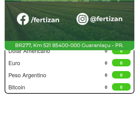
Cotações
Dólar Americano
0
0
Euro
0
0
Peso Argentino
0
0
Bitcoin
0
0