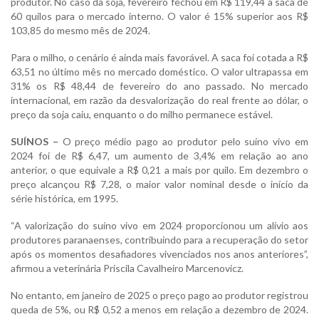
produtor. No caso da soja, fevereiro fechou em R$ 119,44 a saca de
60 quilos para o mercado interno. O valor é 15% superior aos R$
103,85 do mesmo mês de 2024.
Para o milho, o cenário é ainda mais favorável. A saca foi cotada a R$
63,51 no último mês no mercado doméstico. O valor ultrapassa em
31% os R$ 48,44 de fevereiro do ano passado. No mercado
internacional, em razão da desvalorização do real frente ao dólar, o
preço da soja caiu, enquanto o do milho permanece estável.
SUÍNOS –
O preço médio pago ao produtor pelo suíno vivo em
2024 foi de R$ 6,47, um aumento de 3,4% em relação ao ano
anterior, o que equivale a R$ 0,21 a mais por quilo. Em dezembro o
preço alcançou R$ 7,28, o maior valor nominal desde o início da
série histórica, em 1995.
“A valorização do suíno vivo em 2024 proporcionou um alívio aos
produtores paranaenses, contribuindo para a recuperação do setor
após os momentos desafiadores vivenciados nos anos anteriores”,
afirmou a veterinária Priscila Cavalheiro Marcenovicz.
No entanto, em janeiro de 2025 o preço pago ao produtor registrou
queda de 5%, ou R$ 0,52 a menos em relação a dezembro de 2024.