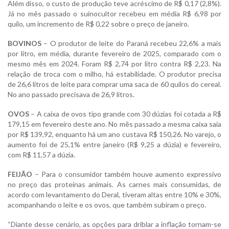
Além disso, o custo de produção teve acréscimo de R$ 0,17 (2,8%).
Já no mês passado o suinocultor recebeu em média R$ 6,98 por
quilo, um incremento de R$ 0,22 sobre o preço de janeiro.
BOVINOS
– O produtor de leite do Paraná recebeu 22,6% a mais
por litro, em média, durante fevereiro de 2025, comparado com o
mesmo mês em 2024. Foram R$ 2,74 por litro contra R$ 2,23. Na
relação de troca com o milho, há estabilidade. O produtor precisa
de 26,6 litros de leite para comprar uma saca de 60 quilos do cereal.
No ano passado precisava de 26,9 litros.
OVOS
– A caixa de ovos tipo grande com 30 dúzias foi cotada a R$
179,15 em fevereiro deste ano. No mês passado a mesma caixa saía
por R$ 139,92, enquanto há um ano custava R$ 150,26. No varejo, o
aumento foi de 25,1% entre janeiro (R$ 9,25 a dúzia) e fevereiro,
com R$ 11,57 a dúzia.
FEIJÃO
– Para o consumidor também houve aumento expressivo
no preço das proteínas animais. As carnes mais consumidas, de
acordo com levantamento do Deral, tiveram altas entre 10% e 30%,
acompanhando o leite e os ovos, que também subiram o preço.
“Diante desse cenário, as opções para driblar a inflação tornam-se