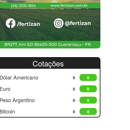
Cotações
Dólar Americano
0
0
Euro
0
0
Peso Argentino
0
0
Bitcoin
0
0