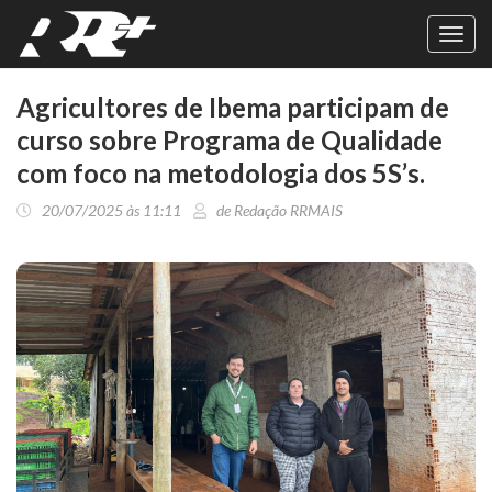
Toggl
navig
Agricultores de Ibema participam de
curso sobre Programa de Qualidade
com foco na metodologia dos 5S’s.
20/07/2025 às 11:11
de Redação RRMAIS