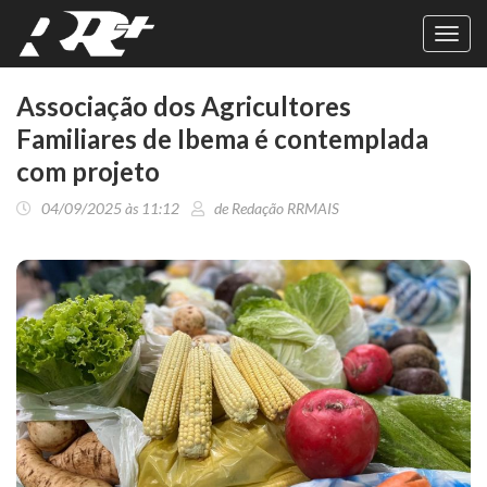
Toggl
navig
Associação dos Agricultores
Familiares de Ibema é contemplada
com projeto
04/09/2025 às 11:12
de Redação RRMAIS