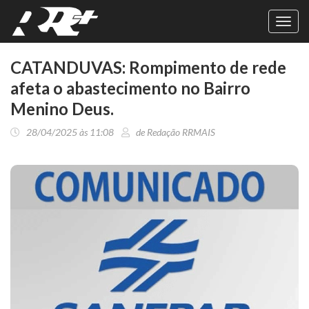
Toggl
navig
CATANDUVAS: Rompimento de rede
afeta o abastecimento no Bairro
Menino Deus.
28/04/2025 às 11:08
de Redação RRMAIS