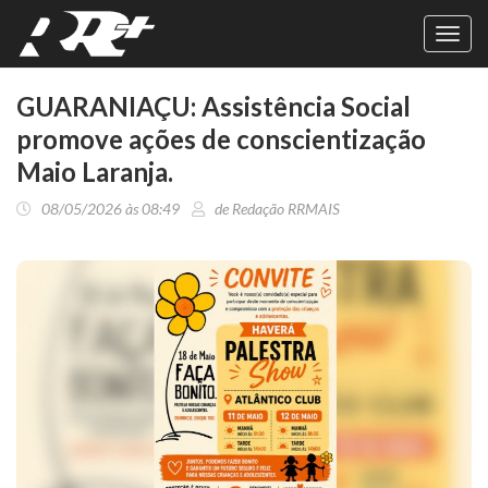
Toggl
navig
GUARANIAÇU: Assistência Social
promove ações de conscientização
Maio Laranja.
08/05/2026 às 08:49
de Redação RRMAIS