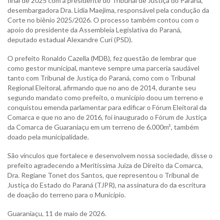
final de 2025 com a presidente do Tribunal de Justiça do Paraná,
desembargadora Dra. Lidia Maejima, responsável pela condução da
Corte no biênio 2025/2026. O processo também contou com o
apoio do presidente da Assembleia Legislativa do Paraná,
deputado estadual Alexandre Curi (PSD).
O prefeito Ronaldo Cazella (MDB), fez questão de lembrar que
como gestor municipal, manteve sempre uma parceria saudável
tanto com Tribunal de Justiça do Paraná, como com o Tribunal
Regional Eleitoral, afirmando que no ano de 2014, durante seu
segundo mandato como prefeito, o município doou um terreno e
conquistou emenda parlamentar para edificar o Fórum Eleitoral da
Comarca e que no ano de 2016, foi inaugurado o Fórum de Justiça
da Comarca de Guaraniaçu em um terreno de 6.000m², também
doado pela municipalidade.
São vínculos que fortalece e desenvolvem nossa sociedade, disse o
prefeito agradecendo a Meritíssima Juíza de Direito da Comarca,
Dra. Regiane Tonet dos Santos, que representou o Tribunal de
Justiça do Estado do Paraná (TJPR), na assinatura do da escritura
de doação do terreno para o Município.
Guaraniaçu, 11 de maio de 2026.