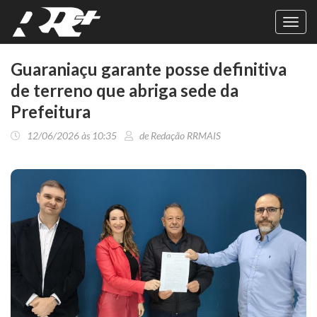
Toggl
navig
Guaraniaçu garante posse definitiva
de terreno que abriga sede da
Prefeitura
12/06/2026 às 10:35
de Redação RRMAIS