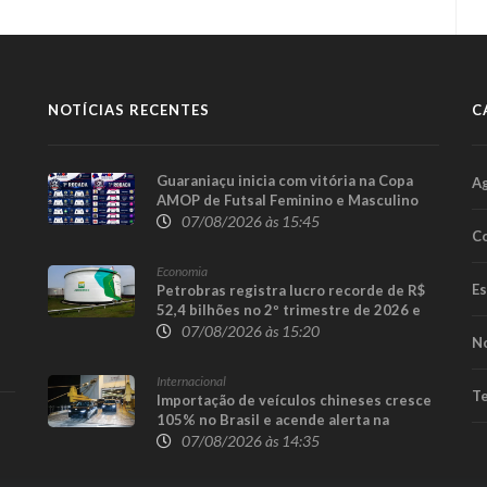
NOTÍCIAS RECENTES
C
Guaraniaçu inicia com vitória na Copa
A
AMOP de Futsal Feminino e Masculino
07/08/2026 às 15:45
Co
Economia
E
Petrobras registra lucro recorde de R$
52,4 bilhões no 2º trimestre de 2026 e
afasta tese de defasagem nos
07/08/2026 às 15:20
No
combustíveis
Internacional
Te
Importação de veículos chineses cresce
105% no Brasil e acende alerta na
indústria nacional
07/08/2026 às 14:35