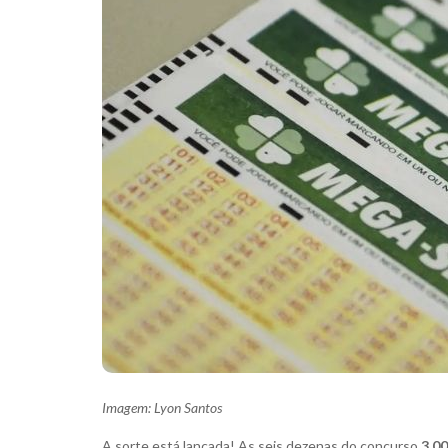
Imagem: Lyon Santos
A sorte está lançada! As seis dezenas do concurso
3.0