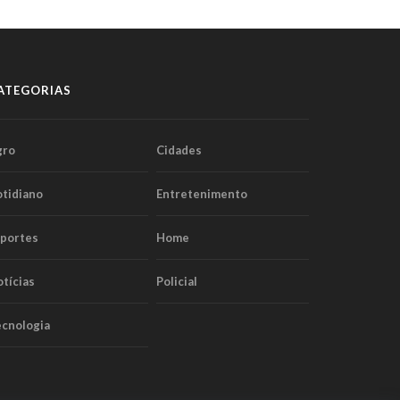
ATEGORIAS
gro
Cidades
tidiano
Entretenimento
sportes
Home
tícias
Policial
cnologia