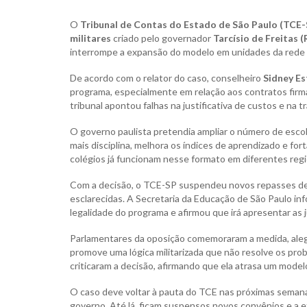
O
Tribunal de Contas do Estado de São Paulo (TCE-
militares
criado pelo governador
Tarcísio de Freitas 
interrompe a expansão do modelo em unidades da rede 
De acordo com o relator do caso, conselheiro
Sidney Es
programa, especialmente em relação aos contratos firm
tribunal apontou falhas na justificativa de custos e na 
O governo paulista pretendia ampliar o número de escol
mais disciplina, melhora os índices de aprendizado e f
colégios já funcionam nesse formato em diferentes reg
Com a decisão, o TCE-SP suspendeu novos repasses de
esclarecidas. A Secretaria da Educação de São Paulo inf
legalidade do programa e afirmou que irá apresentar as j
Parlamentares da oposição comemoraram a medida, aleg
promove uma lógica militarizada que não resolve os prob
criticaram a decisão, afirmando que ela atrasa um mode
O caso deve voltar à pauta do TCE nas próximas semanas
governo. Até lá, ficam suspensos novos convênios e a 