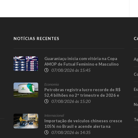
NOTÍCIAS RECENTES
C
Guaraniaçu inicia com vitória na Copa
A
AMOP de Futsal Feminino e Masculino
07/08/2026 às 15:45
Co
Economia
E
Petrobras registra lucro recorde de R$
52,4 bilhões no 2º trimestre de 2026 e
afasta tese de defasagem nos
07/08/2026 às 15:20
No
combustíveis
Internacional
Te
Importação de veículos chineses cresce
105% no Brasil e acende alerta na
indústria nacional
07/08/2026 às 14:35