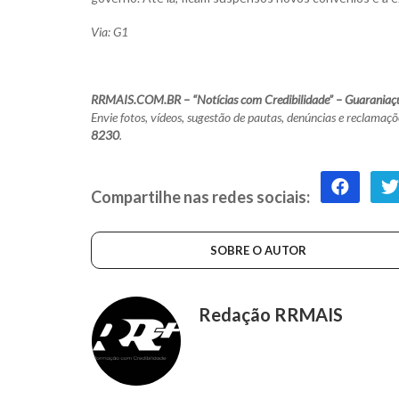
Via: G1
RRMAIS.COM.BR – “Notícias com Credibilidade” – Guaraniaç
Envie fotos, vídeos, sugestão de pautas, denúncias e recla
8230
.
Compartilhe nas redes sociais:
SOBRE O AUTOR
Redação RRMAIS