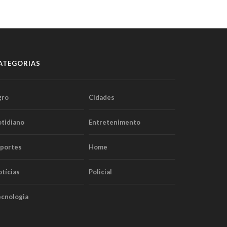
ATEGORIAS
gro
Cidades
tidiano
Entretenimento
sportes
Home
tícias
Policial
cnologia