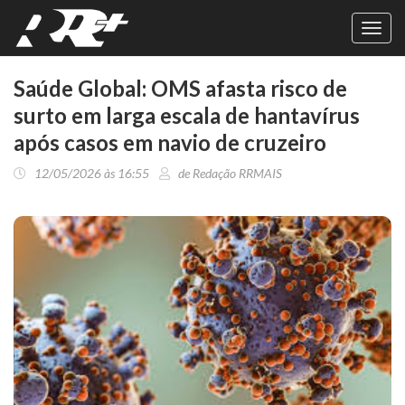
Toggl
navig
Saúde Global: OMS afasta risco de
surto em larga escala de hantavírus
após casos em navio de cruzeiro
12/05/2026 às 16:55
de Redação RRMAIS