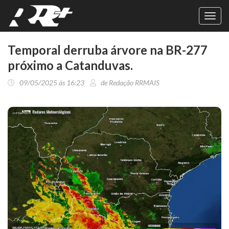
Toggl
navig
Temporal derruba árvore na BR-277
próximo a Catanduvas.
09/05/2025 às 16:23
de Redação RRMAIS