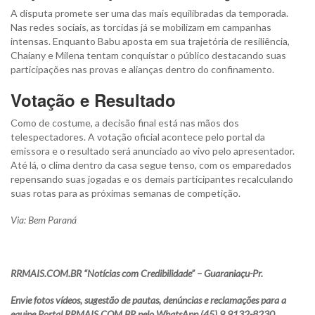
A disputa promete ser uma das mais equilibradas da temporada.
Nas redes sociais, as torcidas já se mobilizam em campanhas
intensas. Enquanto Babu aposta em sua trajetória de resiliência,
Chaiany e Milena tentam conquistar o público destacando suas
participações nas provas e alianças dentro do confinamento.
Votação e Resultado
Como de costume, a decisão final está nas mãos dos
telespectadores. A votação oficial acontece pelo portal da
emissora e o resultado será anunciado ao vivo pelo apresentador.
Até lá, o clima dentro da casa segue tenso, com os emparedados
repensando suas jogadas e os demais participantes recalculando
suas rotas para as próximas semanas de competição.
Via: Bem Paraná
RRMAIS.COM.BR “Notícias com Credibilidade” – Guaraniaçu-Pr.
Envie fotos vídeos, sugestão de pautas, denúncias e reclamações para a
equipe Portal RRMAIS.COM.BR pelo WhatsApp (45) 9 9132-8230.