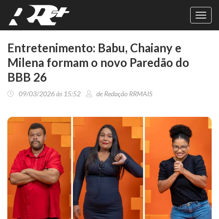
Toggl
navig
Entretenimento: Babu, Chaiany e
Milena formam o novo Paredão do
BBB 26
09/03/2026 às 15:52
de Redação RRMAIS