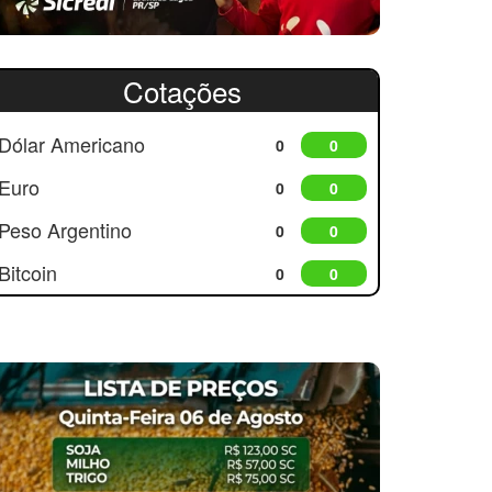
Cotações
Dólar Americano
0
0
Euro
0
0
Peso Argentino
0
0
Bitcoin
0
0