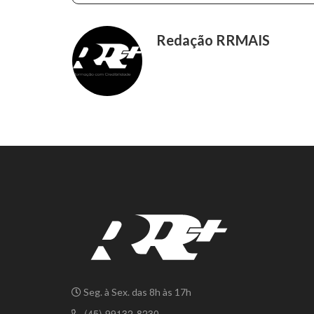
Redação RRMAIS
Seg. à Sex. das 8h às 17h
(45) 99132-8230