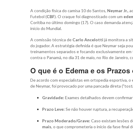
A condição física do camisa 10 do Santos,
Neymar Jr.
, 
Futebol (
CBF
). O craque foi diagnosticado com um
edem
Coritiba no último domingo (17). O caso demanda atençã
início do Mundial.
A comissão técnica de
Carlo Ancelotti
já monitora a s
do jogador. A estratégia definida é que Neymar seja p
treinamentos separados e focando exclusivamente em fis
contra o Panamá, no dia 31 de maio, no Rio de Janeiro, 
O que é o Edema e os Prazos
De acordo com especialistas em ortopedia esportiva, o
de Neymar, foi provocado por uma pancada direta ("tostão
Gravidade:
Exames detalhados devem confirmar a
Prazo Leve:
Se não houver ruptura, a recuperaçã
Prazo Moderado/Grave:
Caso existam lesões de
mais
, o que comprometeria o início da fase final