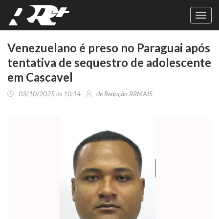
Toggl
navig
Venezuelano é preso no Paraguai após
tentativa de sequestro de adolescente
em Cascavel
03/10/2025 às 10:14
de Redação RRMAIS