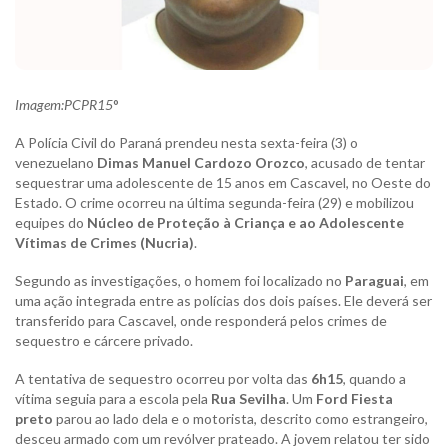
Imagem:PCPR15
°
A Polícia Civil do Paraná prendeu nesta sexta-feira (3) o
venezuelano
Dimas Manuel Cardozo Orozco
, acusado de tentar
sequestrar uma adolescente de 15 anos em Cascavel, no Oeste do
Estado. O crime ocorreu na última segunda-feira (29) e mobilizou
equipes do
Núcleo de Proteção à Criança e ao Adolescente
Vítimas de Crimes (Nucria)
.
Segundo as investigações, o homem foi localizado no
Paraguai
, em
uma ação integrada entre as polícias dos dois países. Ele deverá ser
transferido para Cascavel, onde responderá pelos crimes de
sequestro e cárcere privado.
A tentativa de sequestro ocorreu por volta das
6h15
, quando a
vítima seguia para a escola pela
Rua Sevilha
. Um
Ford Fiesta
preto
parou ao lado dela e o motorista, descrito como estrangeiro,
desceu armado com um revólver prateado. A jovem relatou ter sido