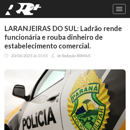
Toggl
navig
LARANJEIRAS DO SUL: Ladrão rende
funcionária e rouba dinheiro de
estabelecimento comercial.
20/06/2025 às 15:55
de Redação RRMAIS