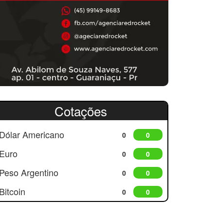
Cotações
Dólar Americano
0
0
Euro
0
0
Peso Argentino
0
0
Bitcoin
0
0