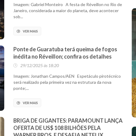
Imagem: Gabriel Monteiro A festa de Réveillon no Rio de
Janeiro, considerada a maior do planeta, deve acontecer
sob...
VER MAIS
Ponte de Guaratuba terá queima de fogos
inédita no Réveillon; confira os detalhes
29/12/2025 às 18:20
Imagem: Jonathan Campos/AEN Espetáculo pirotécnico
será realizado pela primeira vez na estrutura da nova
ponte;...
VER MAIS
BRIGA DE GIGANTES: PARAMOUNT LANÇA
OFERTA DE US$ 108 BILHÕES PELA
WARNER BROS. E DESAFIA NETFLIX