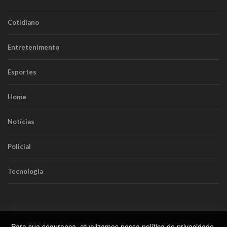
Cotidiano
Entretenimento
Esportes
Home
Notícias
Policial
Tecnologia
RR Mais
. Todos os Direitos Reservados.
Política de
Para sua segurança, atualizamos nossa
política de privacidade
.