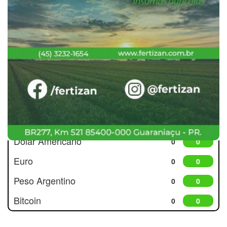
Cotações
Dólar Americano
0
0
Euro
0
0
Peso Argentino
0
0
Bitcoin
0
0