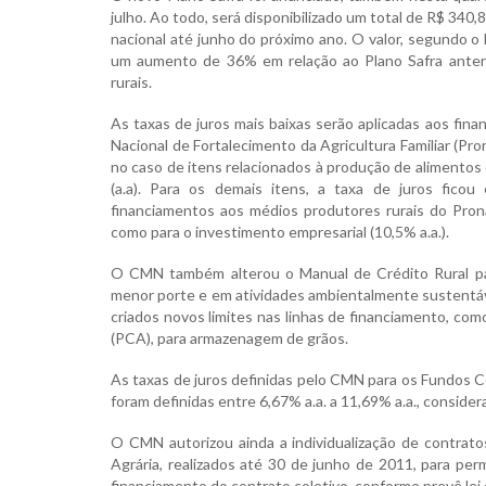
julho. Ao todo, será disponibilizado um total de R$ 340
nacional até junho do próximo ano. O valor, segundo o
um aumento de 36% em relação ao Plano Safra anterio
rurais.
As taxas de juros mais baixas serão aplicadas aos fin
Nacional de Fortalecimento da Agricultura Familiar (Pr
no caso de itens relacionados à produção de alimentos 
(a.a). Para os demais itens, a taxa de juros ficou
financiamentos aos médios produtores rurais do Pron
como para o investimento empresarial (10,5% a.a.).
O CMN também alterou o Manual de Crédito Rural par
menor porte e em atividades ambientalmente sustent
criados novos limites nas linhas de financiamento, c
(PCA), para armazenagem de grãos.
As taxas de juros definidas pelo CMN para os Fundos Co
foram definidas entre 6,67% a.a. a 11,69% a.a., conside
O CMN autorizou ainda a individualização de contrat
Agrária, realizados até 30 de junho de 2011, para per
financiamento do contrato coletivo, conforme prevê lei 