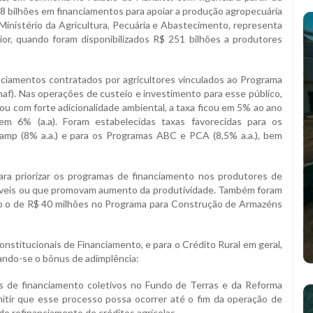
,88 bilhões em financiamentos para apoiar a produção agropecuária
 Ministério da Agricultura, Pecuária e Abastecimento, representa
r, quando foram disponibilizados R$ 251 bilhões a produtores
anciamentos contratados por agricultores vinculados ao Programa
onaf). Nas operações de custeio e investimento para esse público,
ou com forte adicionalidade ambiental, a taxa ficou em 5% ao ano
 em 6% (a.a). Foram estabelecidas taxas favorecidas para os
amp (8% a.a.) e para os Programas ABC e PCA (8,5% a.a.), bem
a priorizar os programas de financiamento nos produtores de
áveis ou que promovam aumento da produtividade. Também foram
omo o de R$ 40 milhões no Programa para Construção de Armazéns
nstitucionais de Financiamento, e para o Crédito Rural em geral,
rando-se o bônus de adimplência:
os de financiamento coletivos no Fundo de Terras e da Reforma
mitir que esse processo possa ocorrer até o fim da operação de
de refinanciamento de créditos agrícolas.