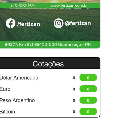
Cotações
Dólar Americano
0
0
Euro
0
0
Peso Argentino
0
0
Bitcoin
0
0