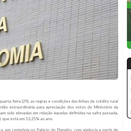
rta-feira (29), as regras e condições das linhas de crédito rural
ião extraordinária para apreciação dos votos do Ministério da
am sido elevadas em relação àquelas definidas na safra passada,
al, que está em 13,25% ao ano.
, em cerimônia no Palácio do Planalto, com vigência a partir de