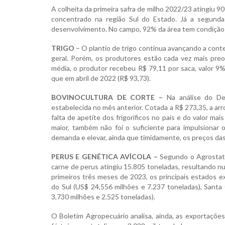
A colheita da primeira safra de milho 2022/23 atingiu 9
concentrado na região Sul do Estado. Já a segunda
desenvolvimento. No campo, 92% da área tem condiçã
TRIGO
– O plantio de trigo continua avançando a cont
geral. Porém, os produtores estão cada vez mais pr
média, o produtor recebeu R$ 79,11 por saca, valor 9%
que em abril de 2022 (R$ 93,73).
BOVINOCULTURA DE CORTE –
Na análise do De
estabelecida no mês anterior. Cotada a R$ 273,35, a ar
falta de apetite dos frigoríficos no país e do valor m
maior, também não foi o suficiente para impulsiona
demanda e elevar, ainda que timidamente, os preços das
PERUS E GENÉTICA AVÍCOLA –
Segundo o Agrostat B
carne de perus atingiu 15.805 toneladas, resultando n
primeiros três meses de 2023, os principais estados 
do Sul (US$ 24,556 milhões e 7.237 toneladas), Santa
3,730 milhões e 2.525 toneladas).
O Boletim Agropecuário analisa, ainda, as exportações 