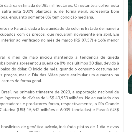
0% da área estimada de 385 mil hectares. O restante a colher está
 safra está 100% plantada e, de forma geral, apresenta bom
o boa, enquanto somente 8% tem condição mediana.
ento no Paraná, dada a boa umidade do solo no Estado de maneira
eocupados com os preços, que recuaram novamente em abril. Em
 inferior ao verificado no mês de março (R$ 87,37) e 16% menor
ral, o mês de maio iniciou mantendo a tendência de queda
roba bovina apresentou queda de 8% nos últimos 30 dias, devido à
ais baixo do dólar. O início de mês, quando o consumo costuma ser
r os preços, mas o Dia das Mães pode estimular um aumento na
 carnes de forma geral.
rasil, no primeiro trimestre de 2023, a exportação nacional de
um ingresso de divisas de US$ 43,953 milhões. No acumulado dos
exportadores e produtores foram, respectivamente, o Rio Grande
 Catarina (US$ 15,642 milhões e 6.039 toneladas) e Paraná (US$
brasileiras de genética avícola, incluindo pintos de 1 dia e ovos