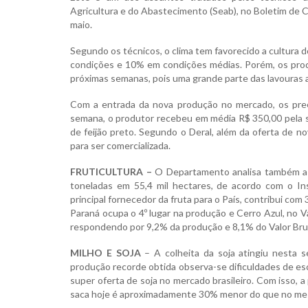
Agricultura e do Abastecimento (Seab), no Boletim de C
maio.
Segundo os técnicos, o clima tem favorecido a cultura
condições e 10% em condições médias. Porém, os pro
próximas semanas, pois uma grande parte das lavouras a
Com a entrada da nova produção no mercado, os preço
semana, o produtor recebeu em média R$ 350,00 pela sa
de feijão preto. Segundo o Deral, além da oferta de n
para ser comercializada.
FRUTICULTURA –
O Departamento analisa também a p
toneladas em 55,4 mil hectares, de acordo com o Inst
principal fornecedor da fruta para o País, contribui c
Paraná ocupa o 4º lugar na produção e Cerro Azul, no Val
respondendo por 9,2% da produção e 8,1% do Valor Brut
MILHO E SOJA
– A colheita da soja atingiu nesta
produção recorde obtida observa-se dificuldades de 
super oferta de soja no mercado brasileiro. Com isso, 
saca hoje é aproximadamente 30% menor do que no me