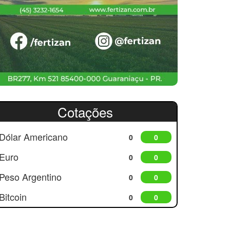
Cotações
Dólar Americano
0
0
Euro
0
0
Peso Argentino
0
0
Bitcoin
0
0