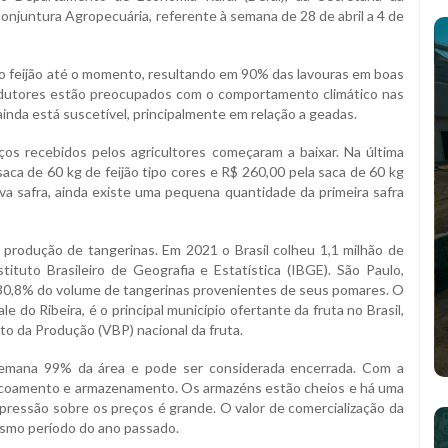
onjuntura Agropecuária, referente à semana de 28 de abril a 4 de
 do feijão até o momento, resultando em 90% das lavouras em boas
dutores estão preocupados com o comportamento climático nas
inda está suscetível, principalmente em relação a geadas.
s recebidos pelos agricultores começaram a baixar. Na última
ca de 60 kg de feijão tipo cores e R$ 260,00 pela saca de 60 kg
ova safra, ainda existe uma pequena quantidade da primeira safra
rodução de tangerinas. Em 2021 o Brasil colheu 1,1 milhão de
ituto Brasileiro de Geografia e Estatística (IBGE). São Paulo,
om 30,8% do volume de tangerinas provenientes de seus pomares. O
e do Ribeira, é o principal município ofertante da fruta no Brasil,
o da Produção (VBP) nacional da fruta.
 semana 99% da área e pode ser considerada encerrada. Com a
escoamento e armazenamento. Os armazéns estão cheios e há uma
a pressão sobre os preços é grande. O valor de comercialização da
smo período do ano passado.