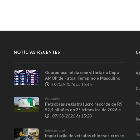
NOTÍCIAS RECENTES
C
Guaraniaçu inicia com vitória na Copa
A
AMOP de Futsal Feminino e Masculino
07/08/2026 às 15:45
Co
Economia
E
Petrobras registra lucro recorde de R$
52,4 bilhões no 2º trimestre de 2026 e
afasta tese de defasagem nos
07/08/2026 às 15:20
No
combustíveis
Internacional
Te
Importação de veículos chineses cresce