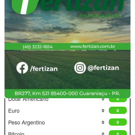
Cotações
Dólar Americano
0
0
Euro
0
0
Peso Argentino
0
0
Bitcoin
0
0