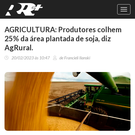
Toggl
navig
AGRICULTURA: Produtores colhem
25% da área plantada de soja, diz
AgRural.
20/02/2023 às 10:47
de Francieli Ilanski