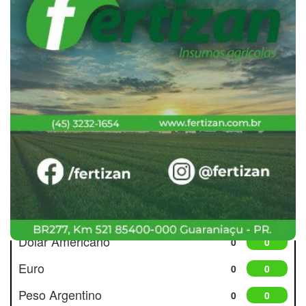
Cotações
Dólar Americano
0
0
Euro
0
0
Peso Argentino
0
0