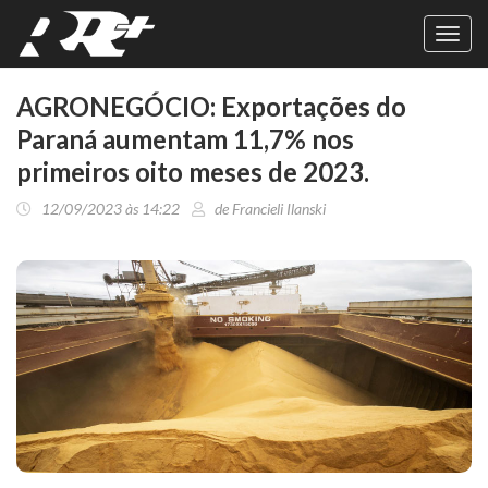
Toggl
navig
AGRONEGÓCIO: Exportações do
Paraná aumentam 11,7% nos
primeiros oito meses de 2023.
12/09/2023 às 14:22
de Francieli Ilanski